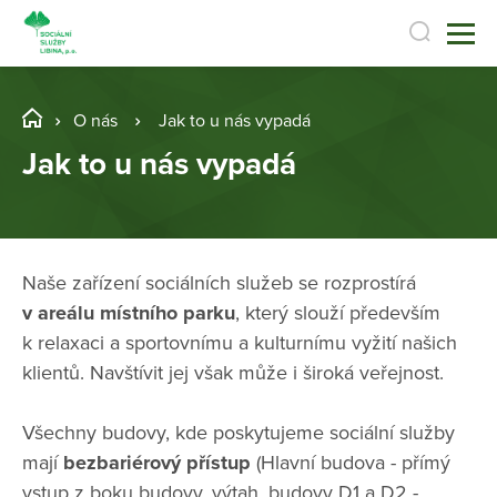
O nás
Jak to u nás vypadá
Jak to u nás vypadá
Naše zařízení sociálních služeb se rozprostírá
v areálu místního parku
, který slouží především
k relaxaci a sportovnímu a kulturnímu vyžití našich
klientů. Navštívit jej však může i široká veřejnost.
Všechny budovy, kde poskytujeme sociální služby
mají
bezbariérový přístup
(Hlavní budova - přímý
vstup z boku budovy, výtah, budovy D1 a D2 -