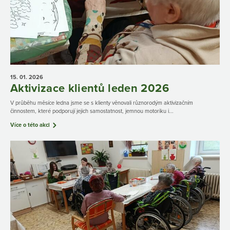
15. 01.
2026
Aktivizace klientů leden 2026
V průběhu měsíce ledna jsme se s klienty věnovali různorodým aktivizačním
činnostem, které podporují jejich samostatnost, jemnou motoriku i...
Více o této akci