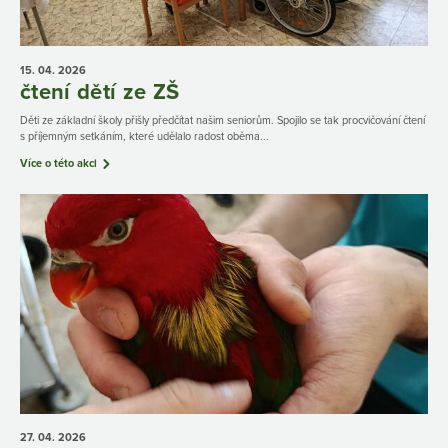
15. 04.
2026
čtení dětí ze ZŠ
Děti ze základní školy přišly předčítat našim seniorům. Spojilo se tak procvičování čtení
s příjemným setkáním, které udělalo radost oběma...
Více o této akci
27. 04.
2026