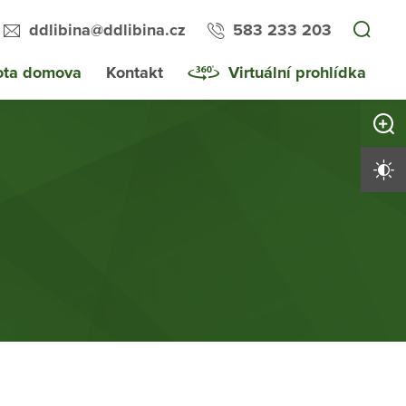
ddlibina@ddlibina.cz
583 233 203
ota domova
Kontakt
Virtuální prohlídka
Zvětši
Vysoký 