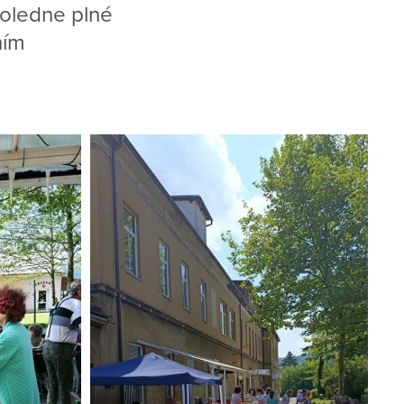
poledne plné
ním