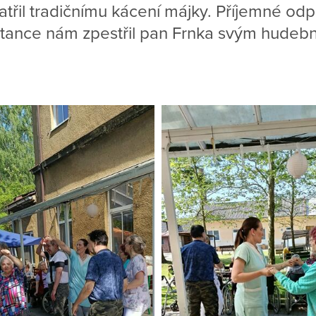
třil tradičnímu kácení májky. Příjemné od
 tance nám zpestřil pan Frnka svým hudeb