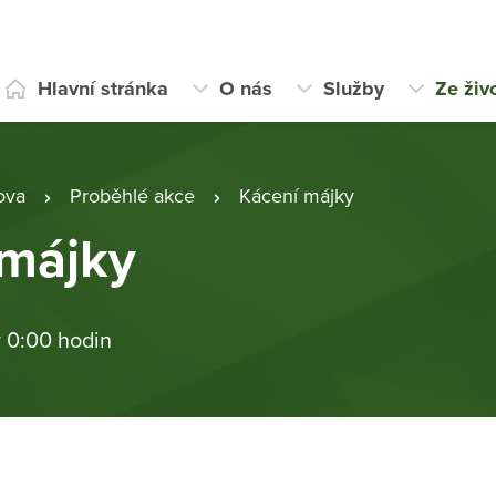
Hlavní stránka
O nás
Služby
Ze živ
ova
Proběhlé akce
Kácení májky
 májky
v 0:00 hodin