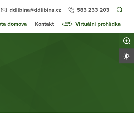
ddlibina@ddlibina.cz
583 233 203
ota domova
Kontakt
Virtuální prohlídka
Zvětši
Vysoký 